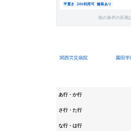
平置き
24h利用可
舗装あり
他の条件の区画
関西労災病院
園田学
あ行・か行
稲葉荘
稲葉元
さ行・た行
大庄西町
大西町
昭和通
崇徳院
な行・は行