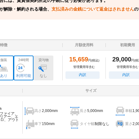
合には、賃貸借契約所定の手続に従う必要があります。
が解除・解約される場合、
支払済みの金銭について返金はされません
の
特徴
月額使用料
初期費用
15,659
29,000
舗装
24時間
貸与物
円
(税込)
円
(税
管理費用等含む
管理費用等含む
内訳
内訳
あり
利用可能
なし
サイズ
m
高さ
2,000mm
長さ
5,000mm
車幅
1,
ファイア、
リアー、エ
ェロ、アウト
車下
150mm
タイヤ幅
制限なし
重さ
2,0