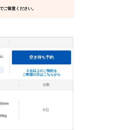
でご留意ください。
込)
空き待ち予約
２台以上のご契約を
ご希望の方はこちらから
台数
900mm
6
台
00kg