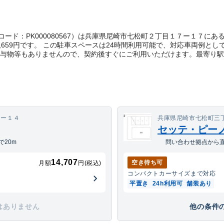
t管理コード：PK000080567）は兵庫県尼崎市七松町２丁目１７ー１７
,659円です。 この駐車スペースは24時間利用可能で、対応車両例とし
貸与物等もありませんので、契約後すぐにご利用いただけます。
最寄り駅
７ー１４
兵庫県尼崎市七松町三丁
セッテ・ピー
20m
問い合わせ拠点から直
14,707
空き待ち可
月額
円(税込)
コンパクトカー
サイズまで対応
平置き
24h利用可
舗装あり
はありません
他の条件の