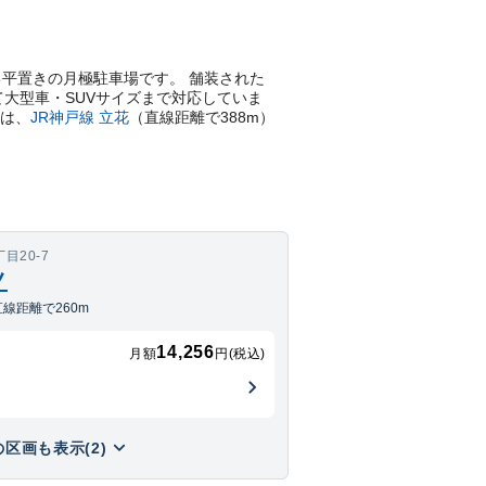
にある平置きの月極駐車場です。 舗装された
て大型車・SUVサイズまで対応していま
は、
JR神戸線
立花
（直線距離で
388
m）
目20-7
ノ
線距離で260m
14,256
月額
円(税込)
区画も表示(2)