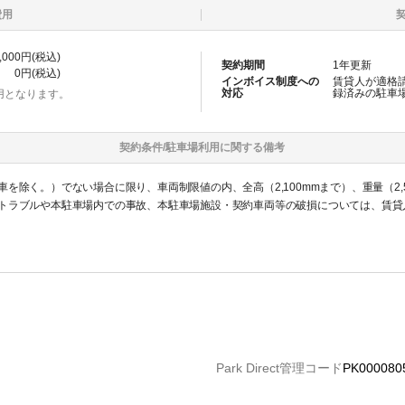
費用
,000
円(税込)
契約期間
1
年更新
0
円(税込)
インボイス制度への
賃貸人が適格
対応
録済みの
駐車
用となります。
契約条件/
駐車場
利用に関する備考
を除く。）でない場合に限り、車両制限値の内、全高（2,100mmまで）、重量（2,
トラブルや本駐車場内での事故、本駐車場施設・契約車両等の破損については、賃貸
Park Direct管理コード
PK000080