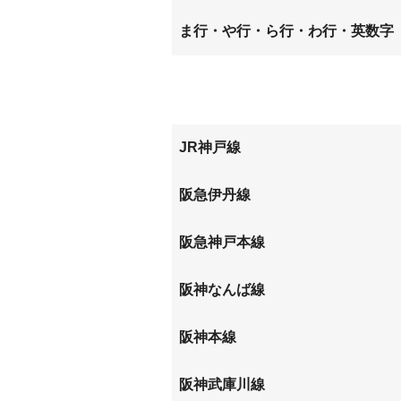
北城内
北竹谷
塚口本町
道意町
七松町
西大物
ま行・や行・ら行・わ行・英数字
甲子園口
小曽根
西本町
西御園
水堂町
南塚口
武庫之荘東
JR神戸線
立花
阪急伊丹線
塚口
阪急神戸本線
塚口
武庫之
阪神なんば線
尼崎
阪神本線
出屋敷
尼崎
阪神武庫川線