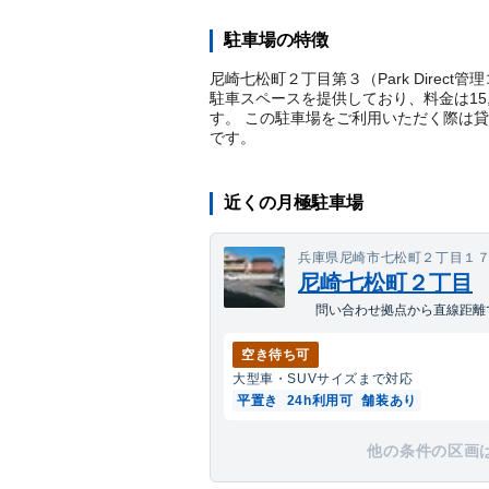
駐車場の特徴
尼崎七松町２丁目第３（Park Direc
駐車スペースを提供しており、料金は15
す。 この駐車場をご利用いただく際は
です。
近くの月極駐車場
兵庫県尼崎市七松町２丁目１
尼崎七松町２丁目
問い合わせ拠点から直線距離で
空き待ち可
大型車・SUV
サイズまで対応
平置き
24h利用可
舗装あり
他の条件の区画