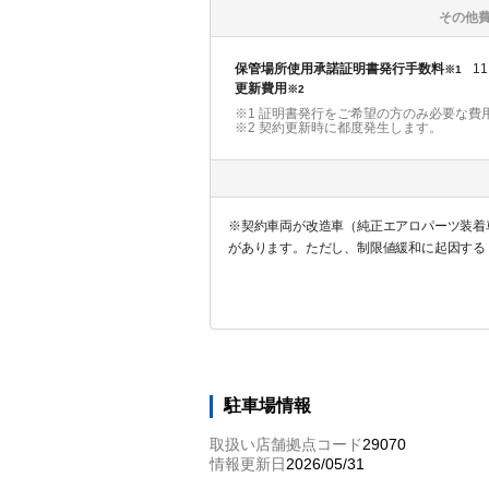
その他
保管場所使用承諾証明書発行手数料
11
※1
更新費用
※2
※1 証明書発行をご希望の方のみ必要な費
※2
契約更新時に都度発生します。
※契約車両が改造車（純正エアロパーツ装着車
があります。ただし、制限値緩和に起因する
駐車場情報
取扱い店舗拠点コード
29070
情報更新日
2026/05/31