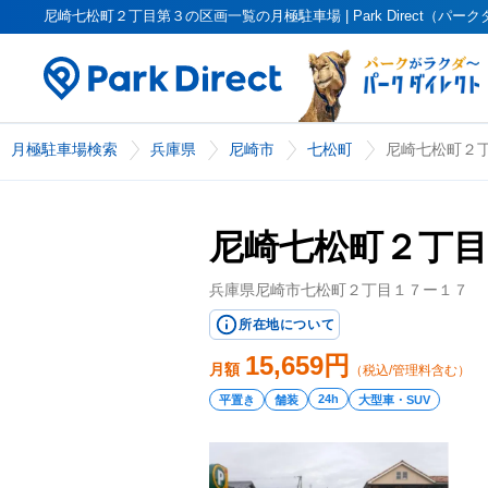
尼崎七松町２丁目第３の区画一覧の月極駐車場 | Park Direct（パー
月極駐車場検索
兵庫県
尼崎市
七松町
尼崎七松町２
尼崎七松町２丁目
兵庫県尼崎市七松町２丁目１７ー１７
所在地について
15,659
円
月額
（税込/管理料含む）
24h
平置き
舗装
大型車・SUV