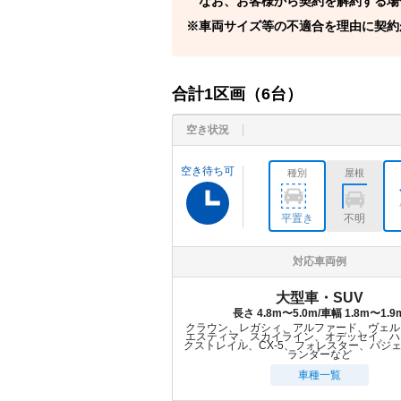
なお、お客様から契約を解約する場
車両サイズ等の不適合を理由に契約
合計
1
区画（
6
台）
空き状況
空き待ち可
種別
屋根
平置き
不明
対応車両例
大型車・SUV
長さ 4.8m〜5.0m/車幅 1.8m〜1.9
クラウン、レガシィ、アルファード、ヴェル
エスティマ、スカイライン、オデッセイ、ハ
クストレイル、CX-5、フォレスター、パジ
ランダーなど
車種一覧