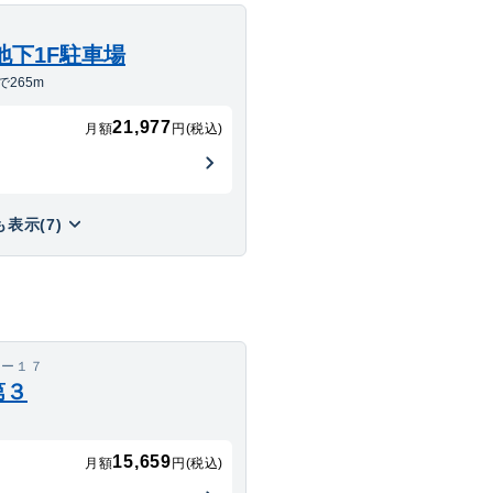
地下1F駐車場
265m
21,977
月額
円(税込)
表示(7)
７ー１７
第３
15,659
月額
円(税込)