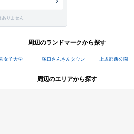
はありません
周辺のランドマークから探す
園女子大学
塚口さんさんタウン
上坂部西公園
周辺のエリアから探す
町
大島
大庄北
尾浜町
上ノ島町
立花町
建家町