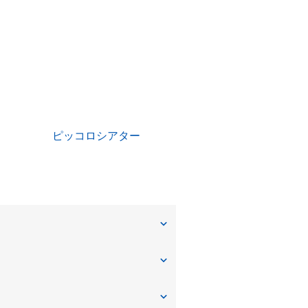
ピッコロシアター
大庄中通
神田南通
塚口町