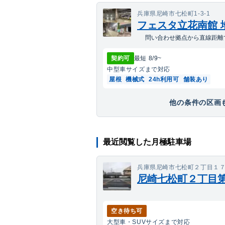
兵庫県尼崎市七松町1-3-1
フェスタ立花南館 
問い合わせ拠点から直線距離で
契約可
最短
8/9
~
中型車
サイズまで対応
屋根
機械式
24h利用可
舗装あり
他の条件の区画も
最近閲覧した月極駐車場
兵庫県尼崎市七松町２丁目１
尼崎七松町２丁目
空き待ち可
大型車・SUV
サイズまで対応