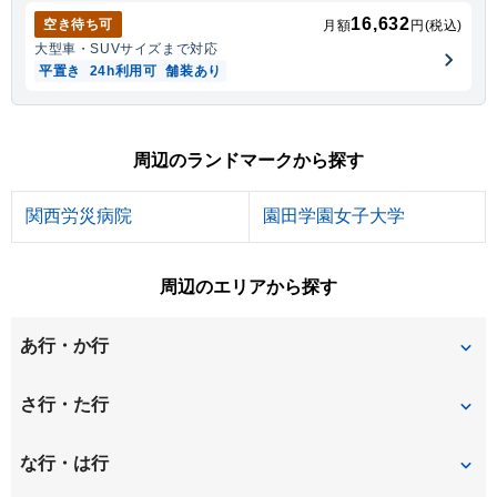
16,632
空き待ち可
月額
円(税込)
大型車・SUV
サイズまで対応
平置き
24h利用可
舗装あり
周辺のランドマークから探す
関西労災病院
園田学園女子大学
周辺のエリアから探す
あ行・か行
稲葉荘
稲葉元町
さ行・た行
大島
大庄北
昭和通
崇徳院
な行・は行