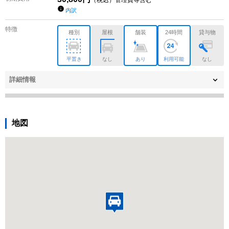
（税込）管理費等含む
内訳
特徴
種別
屋根
舗装
24時間
貸与物
平置き
なし
あり
利用可能
なし
詳細情報
地図