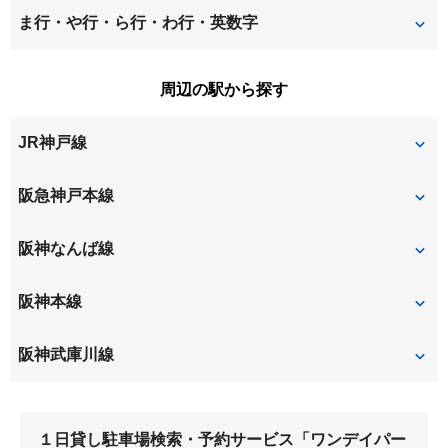
大庄中通
大庄西町
立花町
建家町
七松町
西大物町
ま行・や行・ら行・わ行・英数字
大西町
尾浜町
築地
道意町
西立花町
西長洲町
水堂町
南城内
周辺の駅から探す
上ノ島町
神田南通
西難波町
西本町
南武庫之荘
武庫川町
JR神戸線
北城内
北大物町
西御園町
浜田町
元浜町
北竹谷町
金楽寺町
立花
阪急神戸本線
東大物町
東七松町
栗山町
玄番北之町
武庫之荘
阪神なんば線
東難波町
甲子園一番町
甲子園口
大物
尼崎
阪神本線
小曽根町
小松町
出屋敷
大物
阪神武庫川線
尼崎
尼崎センタープール前
東鳴尾
武庫川
１日貸し駐車場検索・予約サービス「ワンデイパー
武庫川