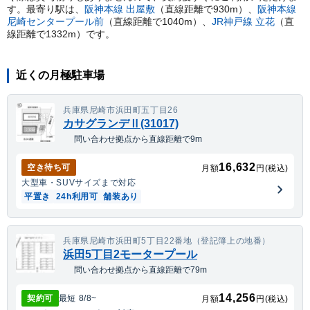
す。
最寄り駅は、
阪神本線
出屋敷
（直線距離で
930
m）
、
阪神本線
尼崎センタープール前
（直線距離で
1040
m）
、
JR神戸線
立花
（直
線距離で
1332
m）
です。
近くの月極駐車場
兵庫県尼崎市浜田町五丁目26
カサグランデⅡ(31017)
問い合わせ拠点から直線距離で9m
16,632
空き待ち可
月額
円(税込)
大型車・SUV
サイズまで対応
平置き
24h利用可
舗装あり
兵庫県尼崎市浜田町5丁目22番地（登記簿上の地番）
浜田5丁目2モータープール
問い合わせ拠点から直線距離で79m
14,256
契約可
最短
8/8
~
月額
円(税込)