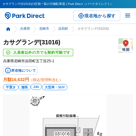
カサグランデ(31016)の区画一覧の月極駐車場 | Park Direct（パークダイレクト）
現在地から探す
兵庫県
尼崎市
浜田町
カサグランデ(31016)
カサグランデ(31016)
入居者以外の方でも契約可能です
兵庫県尼崎市浜田町五丁目25-1
所在地について
月額
16,632
円
（税込/管理料含む）
24h
平置き
舗装
大型車・SUV