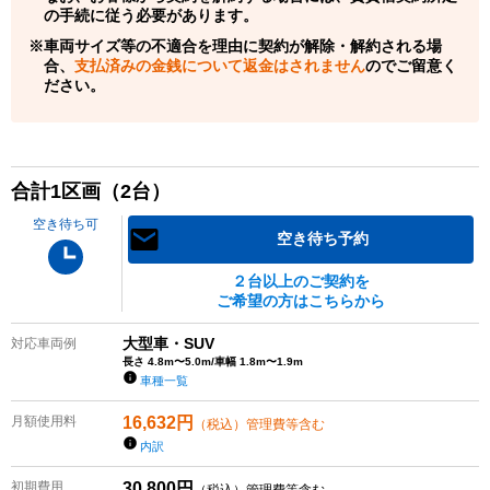
の手続に従う必要があります。
車両サイズ等の不適合を理由に契約が解除・解約される場
合、
支払済みの金銭について返金はされません
のでご留意く
ださい。
合計
1
区画（
2
台）
空き待ち可
空き待ち予約
２台以上のご契約を
ご希望の方はこちらから
大型車・SUV
対応車両例
長さ 4.8m〜5.0m/車幅 1.8m〜1.9m
車種一覧
月額使用料
16,632
円
（税込）管理費等含む
内訳
初期費用
30,800
円