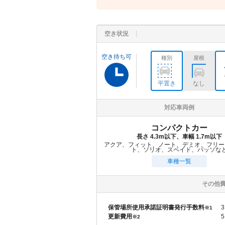
空き状況
空き待ち可
種別
屋根
平置き
なし
対応車両例
コンパクトカー
長さ 4.3m以下、車幅 1.7m以下
アクア、フィット、ノート、デミオ、フリー
ト、ソリオ、スペイド、パッソな
車種一覧
その他
保管場所使用承諾証明書発行手数料
3
※1
更新費用
5
※2