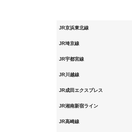
本町東
三橋
宮町
JR京浜東北線
与野
大宮
JR埼京線
与野本町
北与野
JR宇都宮線
大宮
さいた
JR川越線
大宮
JR成田エクスプレス
大宮
JR湘南新宿ライン
大宮
JR高崎線