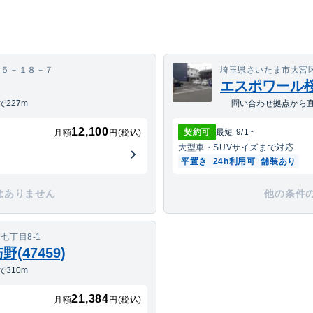
東５－１８－７
埼玉県さいたま市大宮区
エスポワール桜木
227m
問い合わせ拠点から直
12,100
契約可
最短
9/1
~
月額
円(税込)
大型車・SUV
サイズまで対応
平置き
24h利用可
舗装あり
はありません
他の条件
七丁目8-1
47459)
310m
21,384
月額
円(税込)