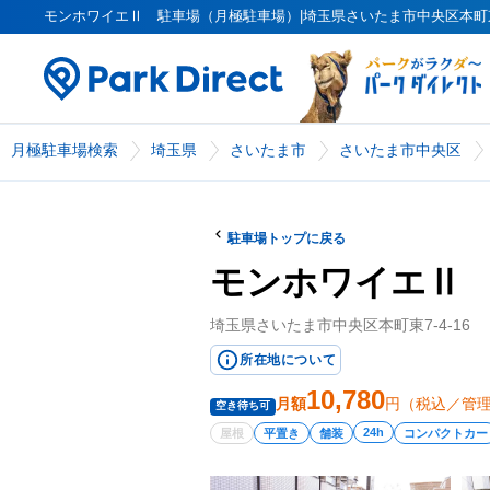
モンホワイエⅡ 駐車場（月極駐車場）|埼玉県さいたま市中央区本町東7-4-1
月極駐車場検索
埼玉県
さいたま市
さいたま市中央区
駐車場トップに戻る
モンホワイエⅡ
埼玉県さいたま市中央区本町東7-4-16
所在地について
10,780
月額
円（税込／管
空き待ち可
24h
屋根
平置き
舗装
コンパクトカー