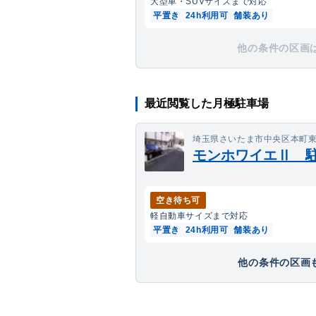
大型車・SUV
サイズまで対応
平置き
24h利用可
舗装あり
他の条件の区画
最近閲覧した月極駐車場
埼玉県さいたま市中央区本町東7-
モンホワイエⅡ 
空き待ち可
軽自動車
サイズまで対応
平置き
24h利用可
舗装あり
他の条件の区画も