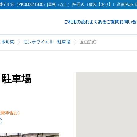
6（PK000041900）|屋根（なし）|平置き（舗装【あり】）詳細|Park D
ご利用の流れ
よくあるご質問
お問い合
本町東
モンホワイエⅡ 駐車場
区画詳細
 駐車場
理費等含む）