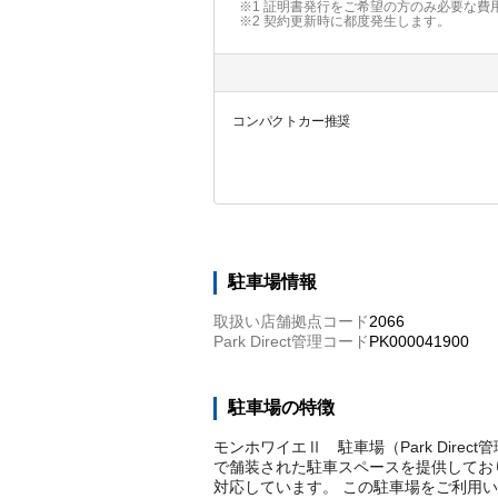
※1 証明書発行をご希望の方のみ必要な費
※2
契約更新時に都度発生します。
コンパクトカー推奨
駐車場情報
取扱い店舗拠点コード
2066
Park Direct管理コード
PK000041900
駐車場の特徴
モンホワイエⅡ 駐車場（Park Direc
で舗装された駐車スペースを提供しており
対応しています。 この駐車場をご利用