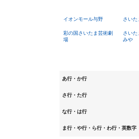
イオンモール与野
さいた
彩の国さいたま芸術劇
さいた
場
みや
あ行・か行
東町
上峰
さ行・た行
上大久保
上落合
桜丘
桜木町
な行・は行
櫛引町
新都心
新中里
仲町
八王子
ま行・や行・ら行・わ行・英数字
土手町