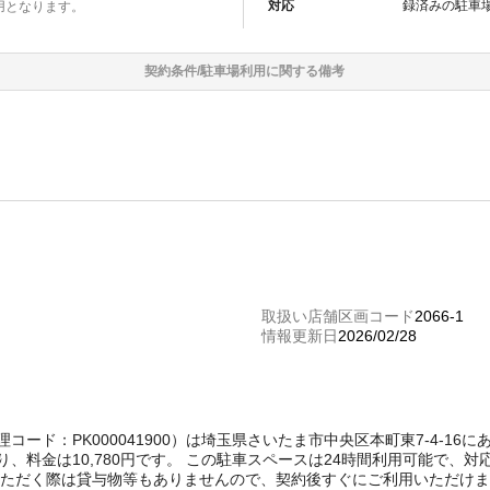
対応
録済みの
駐車
用となります。
契約条件/
駐車場
利用に関する備考
取扱い店舗区画コード
2066-1
情報更新日
2026/02/28
t管理コード：PK000041900）は埼玉県さいたま市中央区本町東7-4-
、料金は10,780円です。 この駐車スペースは24時間利用可能で、
いただく際は貸与物等もありませんので、契約後すぐにご利用いただけ