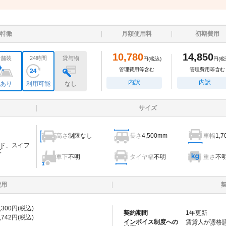
特徴
月額使用料
初期費用
10,780
14,850
舗装
24時間
貸与物
円
(税込)
円
(税
管理費用等含む
管理費用等含む
内訳
内訳
あり
利用可能
なし
サイズ
高さ
制限なし
長さ
4,500mm
車幅
1,
ド、スイフ
ど
車下
不明
タイヤ幅
不明
重さ
不
費用
,300
円(税込)
契約期間
1
年更新
,742
円(税込)
インボイス制度への
賃貸人が適格