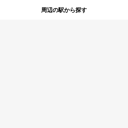
周辺の駅から探す
さいたま新都心
南与野
大宮
ま新都心