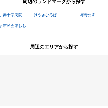
周辺のランドマークから探す
ま赤十字病院
けやきひろば
与野公園
ま市民会館おお
周辺のエリアから探す
円阿弥
大成町
上木崎
上小町
下落合
白鍬
鈴谷
浅間町
針ヶ谷
堀の内町