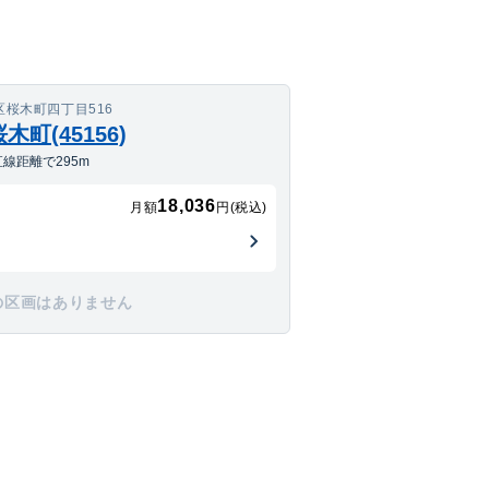
桜木町四丁目516
町(45156)
線距離で295m
18,036
月額
円(税込)
の区画はありません