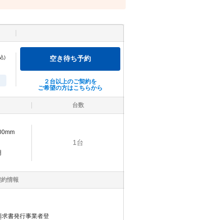
込)
空き待ち予約
２台以上のご契約を
ご希望の方はこちらから
台数
700mm
1
台
明
契約情報
請求書発行事業者登