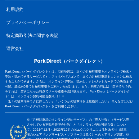
利用規約
プライバシーポリシー
特定商取引法に関する表記
運営会社
（パークダイレクト）
Park Direct（パークダイレクト）は、現在地周辺、近くの月極駐車場をオンラインで検索・
申込・契約できるサービスです。スマホやパソコンで、近くの月極駐車場をカンタンに検索
することができます。さらに、オンラインで申込、契約し、クレジットカードでの決済まで
可能。最短約5分で月極駐車場をご利用いただけます。また、満車の時には「空き待ち予約」
をすれば、空きになった時点でメール連絡を受け取れます。 Park Direct（パークダイレク
ト）は、オンライン契約可能台数No.1！※
「近くの駐車場をラクに探したい」「いくつかの駐車場を比較検討したい」 そんな方はぜひ
Park Direct（パークダイレクト）をご利用ください。
※「月極駐車場のオンライン契約サービス」の「導入社数」（サービス導
入をしている不動産管理会社数）と「オンライン契約可能台数」につい
て、2022年12月・2023年12月の㈱エクスクリエによる対象各社（駐車
場のシェアリングサービス・サブリースは除く）へのヒアリング調査、並