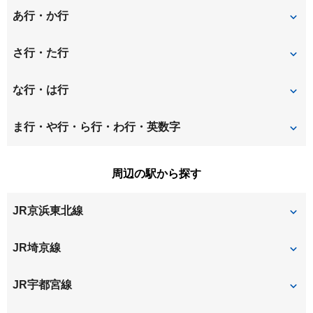
あ行・か行
東町
上峰
さ行・た行
円阿弥
大久保領家
桜丘
桜木町
な行・は行
大成町
大原
下落合
白鍬
仲町
八王子
ま行・や行・ら行・わ行・英数字
上大久保
上落合
神田
新都心
針ヶ谷
本町西
宮町
周辺の駅から探す
上木崎
上小町
新中里
鈴谷
本町東
JR京浜東北線
吉敷町
櫛引町
浅間町
大門町
与野
大宮
JR埼京線
土手町
さいたま新都心
与野本町
北与野
JR宇都宮線