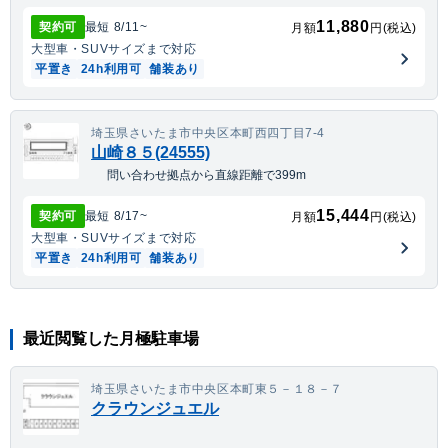
11,880
契約可
最短
8/11
~
月額
円(税込)
大型車・SUV
サイズまで対応
平置き
24h利用可
舗装あり
埼玉県さいたま市中央区本町西四丁目7-4
山崎８５(24555)
問い合わせ拠点から直線距離で399m
15,444
契約可
最短
8/17
~
月額
円(税込)
大型車・SUV
サイズまで対応
平置き
24h利用可
舗装あり
最近閲覧した月極駐車場
埼玉県さいたま市中央区本町東５－１８－７
クラウンジュエル