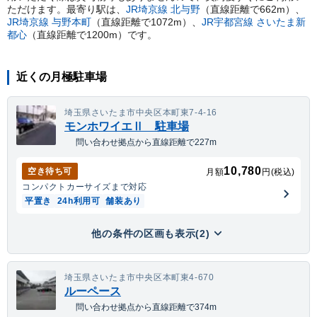
ただけます。
最寄り駅は、
JR埼京線
北与野
（直線距離で
662
m）
、
JR埼京線
与野本町
（直線距離で
1072
m）
、
JR宇都宮線
さいたま新
都心
（直線距離で
1200
m）
です。
近くの月極駐車場
埼玉県さいたま市中央区本町東7-4-16
モンホワイエⅡ 駐車場
問い合わせ拠点から直線距離で227m
10,780
空き待ち可
月額
円(税込)
コンパクトカー
サイズまで対応
平置き
24h利用可
舗装あり
他の条件の区画も表示(2)
埼玉県さいたま市中央区本町東4-670
ルーペース
問い合わせ拠点から直線距離で374m