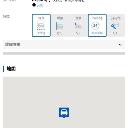
（税込）管理費等含む
内訳
特徴
種別
屋根
舗装
24時間
貸与物
平置き
なし
なし
利用可能
なし
詳細情報
地図