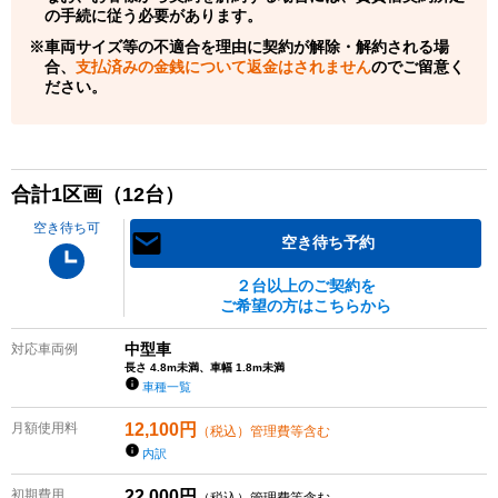
の手続に従う必要があります。
車両サイズ等の不適合を理由に契約が解除・解約される場
合、
支払済みの金銭について返金はされません
のでご留意く
ださい。
合計
1
区画（
12
台）
空き待ち可
空き待ち予約
２台以上のご契約を
ご希望の方はこちらから
中型車
対応車両例
長さ 4.8m未満、車幅 1.8m未満
車種一覧
月額使用料
12,100
円
（税込）管理費等含む
内訳
初期費用
22,000
円