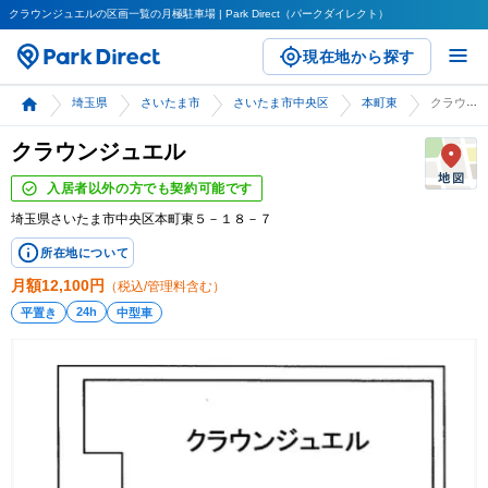
クラウンジュエルの区画一覧の月極駐車場 | Park Direct（パークダイレクト）
現在地から探す
埼玉県
さいたま市
さいたま市中央区
本町東
クラウンジュエル
クラウンジュエル
入居者以外の方でも契約可能です
埼玉県さいたま市中央区本町東５－１８－７
所在地について
月額
12,100
円
（税込/管理料含む）
24h
平置き
中型車