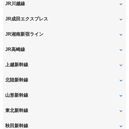
南与野
大宮
大宮
さいたま新都心
JR川越線
大宮
JR成田エクスプレス
大宮
JR湘南新宿ライン
大宮
JR高崎線
大宮
さいたま新都心
上越新幹線
大宮
北陸新幹線
大宮
山形新幹線
大宮
東北新幹線
大宮
秋田新幹線