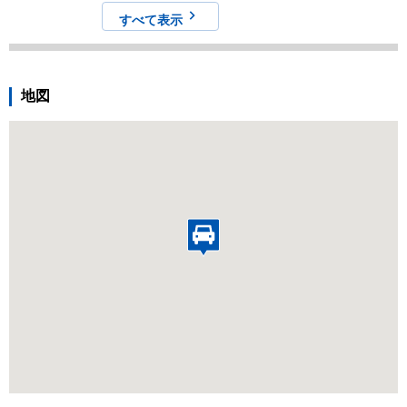
のキャンセルやクレームに対する返金は一切対応しませんの
で予めご認識ください。 ・本駐車場は物件入居者専用駐車場
すべて表示
のため、入居者が駐車場を必要とした場合などにおいて通知
があった場合には、1 ヶ月の猶予を以て退去していただく場
合がございます。 乙はこれらを予め承諾しているものとしま
す。
地図