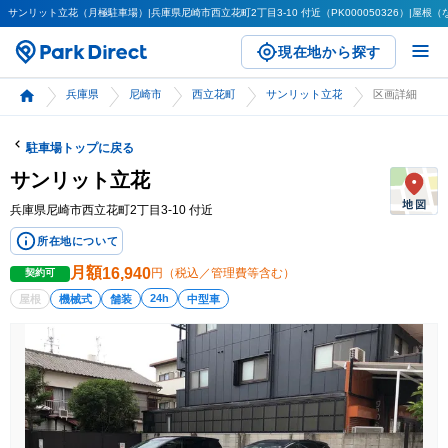
サンリット立花（月極駐車場）|兵庫県尼崎市西立花町2丁目3-10 付近（PK000050326）|屋根（な
現在地から探す
兵庫県
尼崎市
西立花町
サンリット立花
区画詳細
駐車場トップに戻る
サンリット立花
兵庫県尼崎市西立花町2丁目3-10 付近
所在地について
月額
16,940
円（税込／管理費等含む）
契約可
24h
屋根
機械式
舗装
中型車