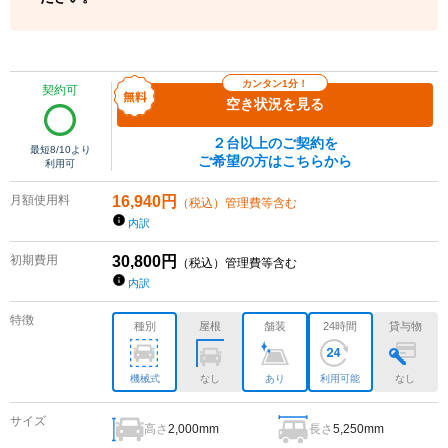
カンタン1分！
契約可
空き状況を見る
２台以上のご契約を
最短
8/10
より
ご希望の方はこちらから
利用可
月額使用料
16,940
円
（税込）管理費等含む
内訳
初期費用
30,800
円
（税込）管理費等含む
内訳
特徴
種別
屋根
舗装
24時間
貸与物
機械式
なし
あり
利用可能
なし
サイズ
高さ
長さ
2,000mm
5,250mm