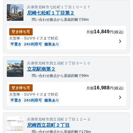
兵庫県尼崎市七松町１丁目１０ー２７
尼崎七松町１丁目第２
問い合わせ拠点から直線距離で58m
14,849
空き待ち可
月額
円(税込)
大型車・SUV
サイズまで対応
平置き
24h利用可
舗装あり
兵庫県尼崎市西立花町２丁目５ー１０
立花駅南第２
問い合わせ拠点から直線距離で99m
16,988
空き待ち可
月額
円(税込)
大型車・SUV
サイズまで対応
平置き
24h利用可
舗装あり
兵庫県尼崎市西立花町２丁目１２ー３
尼崎西立花町２丁目
問い合わせ拠点から直線距離で178m