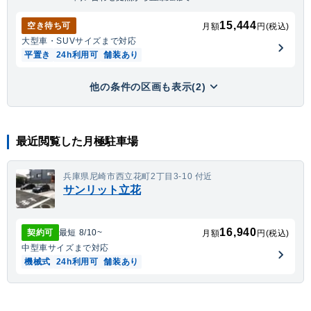
15,444
空き待ち可
月額
円(税込)
大型車・SUV
サイズまで対応
平置き
24h利用可
舗装あり
他の条件の区画も表示(2)
最近閲覧した月極駐車場
兵庫県尼崎市西立花町2丁目3-10 付近
サンリット立花
16,940
契約可
最短
8/10
~
月額
円(税込)
中型車
サイズまで対応
機械式
24h利用可
舗装あり