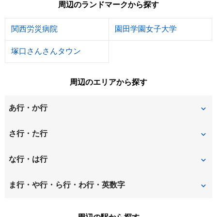
周辺のランドマークから探す
関西労災病院
園田学園女子大学
塚口さんさんタウン
周辺のエリアから探す
あ行・か行
稲葉荘
稲葉元町
さ行・た行
大島
大庄北
昭和通
崇徳院
な行・は行
大庄中通
大庄西町
立花町
建家町
七松町
西立花町
ま行・や行・ら行・わ行・英数字
大西町
尾浜町
塚口町
道意町
西長洲町
西難波町
松並町
水堂町