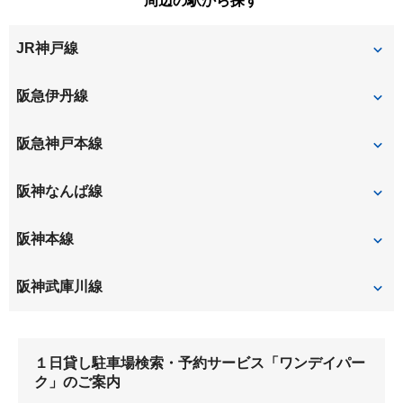
周辺の駅から探す
上ノ島町
神田南通
富松町
西御園町
浜田町
南塚口町
南武庫之荘
JR神戸線
北竹谷町
栗山町
東七松町
東難波町
武庫川町
武庫町
玄番北之町
甲子園一番町
甲子園口
立花
阪急伊丹線
武庫之荘東
甲子園口
小曽根町
塚口
阪急神戸本線
小松町
塚口
武庫之荘
阪神なんば線
尼崎
阪神本線
出屋敷
尼崎
阪神武庫川線
尼崎センタープール前
武庫川
武庫川
１日貸し駐車場検索・予約サービス「ワンデイパー
ク」のご案内