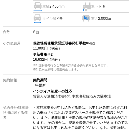
車幅
車下
不明
2,450mm
タイヤ幅
不明
重さ
2,000kg
6
台
台数
その他費用
保管場所使用承諾証明書発行手数料※1
11,000
円（税込）
更新費用
※2
16,632
円（税込）
※1 証明書発行をご希望の方のみ必要な費用となります。
※2
契約更新時に都度発生します。
契約情報
契約期間
1
年更新
インボイス制度への対応
賃貸人が適格請求書発行事業者登録済みの
駐車場
契約条件/
駐車場
・本駐車場をお申し込みする際は、お申し込み前に必ずご利
利用に関する備
用の車両サイズおよび収容スペースを現地でご確認くださ
考
い。 また、募集情報と実際の現地の状況が異なる場合がござ
います。 その場合は、現況を優先させていただきますので気
になる方はお申し込みをご遠慮ください。 なお、契約締結後