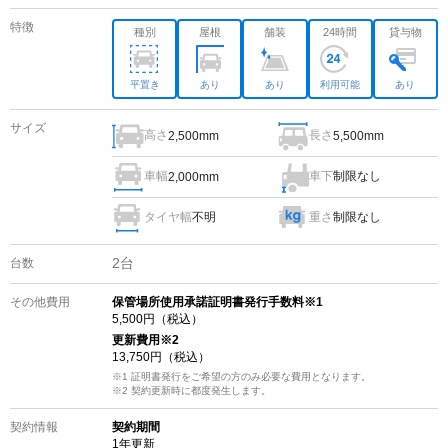
特徴
種別
屋根
舗装
24時間
貸与物
平置き
あり
あり
利用可能
あり
サイズ
高さ
長さ
2,500mm
5,500mm
車幅
車下
制限なし
2,000mm
タイヤ幅
不明
重さ
制限なし
2
台
台数
その他費用
保管場所使用承諾証明書発行手数料※1
5,500
円（税込）
更新費用
※2
13,750
円（税込）
※1 証明書発行をご希望の方のみ必要な費用となります。
※2
契約更新時に都度発生します。
契約情報
契約期間
1
年更新