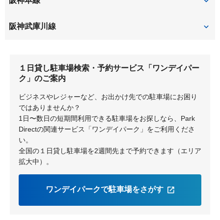
阪神本線
出屋敷
尼崎
阪神武庫川線
尼崎センタープール前
武庫川
武庫川
１日貸し駐車場検索・予約サービス「ワンデイパー
ク」のご案内
ビジネスやレジャーなど、お出かけ先での駐車場にお困り
ではありませんか？
1日〜数日の短期間利用できる駐車場をお探しなら、Park
Directの関連サービス「ワンデイパーク」をご利用くださ
い。
全国の１日貸し駐車場を2週間先まで予約できます（エリア
拡大中）。
ワンデイパークで駐車場をさがす