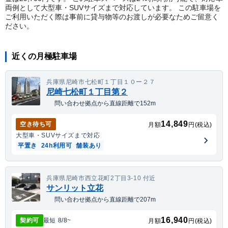
両例として大型車・SUVサイズまで対応しています。 この駐車場を
ご利用いただく際は事前に貸与物等のお渡しが必要なためご留意く
ださい。
近くの月極駐車場
兵庫県尼崎市七松町１丁目１０ー２７
尼崎七松町１丁目第２
問い合わせ拠点から直線距離で152m
14,849
空き待ち可
月額
円(税込)
大型車・SUV
サイズまで対応
平置き
24h利用可
舗装あり
兵庫県尼崎市西立花町2丁目3-10 付近
サンリット立花
問い合わせ拠点から直線距離で207m
16,940
契約可
最短
8/8
~
月額
円(税込)