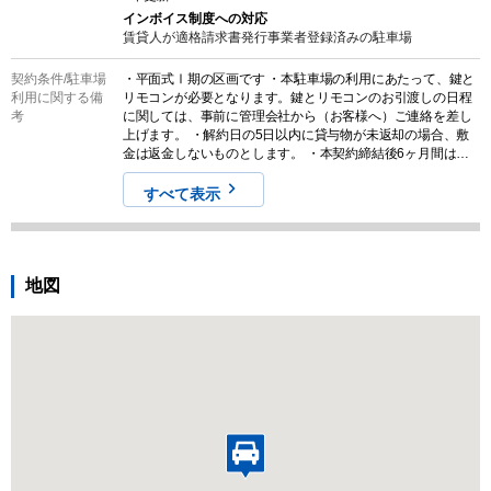
インボイス制度への対応
賃貸人が適格請求書発行事業者登録済みの
駐車場
契約条件/
駐車場
・平面式Ⅰ期の区画です ・本駐車場の利用にあたって、鍵と
利用に関する備
リモコンが必要となります。鍵とリモコンのお引渡しの日程
考
に関しては、事前に管理会社から（お客様へ）ご連絡を差し
上げます。 ・解約日の5日以内に貸与物が未返却の場合、敷
金は返金しないものとします。 ・本契約締結後6ヶ月間は本
契約を解約することができないものとします。但し、本契約
締結後6ヶ月以内の解約を希望する場合、契約終了日から当該
すべて表示
6ヶ月が経過する期間までの月額賃料に対応する違約金を支払
うことを条件に解約できるものとします。なお、解約につい
ては1ヶ月以上の余裕をもって申請するものとします。 ・保
管場所使用承諾証明書発行後6ヶ月間は本契約を解約すること
地図
ができないものとします。但し、保管場所使用承諾証明書発
行後6ヶ月以内の解約を希望する場合、契約終了日から当該6
ヶ月が経過する期間までの月額賃料に対応する違約金を支払
うことを条件に解約できるものとします。 ・本契約が解約さ
れた場合、解約日の5日以内に貸与物が未返却の場合、敷金は
返金しないものとします。