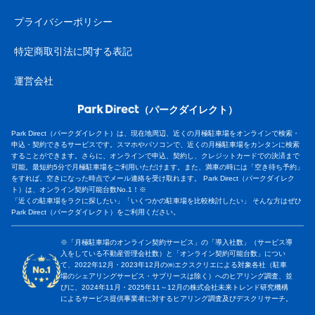
プライバシーポリシー
特定商取引法に関する表記
運営会社
（パークダイレクト）
Park Direct（パークダイレクト）は、現在地周辺、近くの月極駐車場をオンラインで検索・
申込・契約できるサービスです。スマホやパソコンで、近くの月極駐車場をカンタンに検索
することができます。さらに、オンラインで申込、契約し、クレジットカードでの決済まで
可能。最短約5分で月極駐車場をご利用いただけます。また、満車の時には「空き待ち予約」
をすれば、空きになった時点でメール連絡を受け取れます。 Park Direct（パークダイレク
ト）は、オンライン契約可能台数No.1！※
「近くの駐車場をラクに探したい」「いくつかの駐車場を比較検討したい」 そんな方はぜひ
Park Direct（パークダイレクト）をご利用ください。
※「月極駐車場のオンライン契約サービス」の「導入社数」（サービス導
入をしている不動産管理会社数）と「オンライン契約可能台数」につい
て、2022年12月・2023年12月の㈱エクスクリエによる対象各社（駐車
場のシェアリングサービス・サブリースは除く）へのヒアリング調査、並
びに、2024年11月・2025年11～12月の株式会社未来トレンド研究機構
によるサービス提供事業者に対するヒアリング調査及びデスクリサーチ。