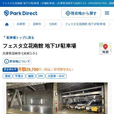
フェスタ立花南館 地下1F駐車場（月極駐車場）|兵庫県尼崎市七松町1-3-1（PK000011793）|屋
現在地から探す
兵庫県
尼崎市
七松町
フェスタ立花南館 地下1F駐車場
駐車場トップに戻る
フェスタ立花南館 地下1F駐車場
兵庫県尼崎市七松町1-3-1
所在地について
月額
29,700
円（税込／管理費等含む）
空き待ち可
24h
屋根
平置き
舗装
大型車・SUV