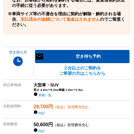
の手続に従う必要があります。
車両サイズ等の不適合を理由に契約が解除・解約される場
合、
支払済みの金銭について返金はされません
のでご留意く
ださい。
空き待ち可
空き待ち予約
２台以上のご契約を
ご希望の方はこちらから
大型車・SUV
対応車両例
長さ 4.8m〜5.0m/車幅 1.8m〜1.9m
車種一覧
月額使用料
29,700
円
（税込）管理費等含む
内訳
初期費用
50,600
円
（税込）管理費等含む
内訳