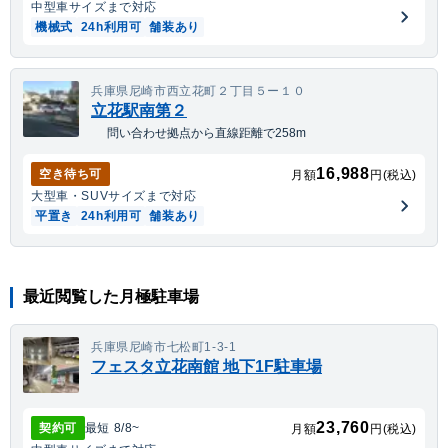
中型車
サイズまで対応
機械式
24h利用可
舗装あり
兵庫県尼崎市西立花町２丁目５ー１０
立花駅南第２
問い合わせ拠点から直線距離で258m
16,988
空き待ち可
月額
円(税込)
大型車・SUV
サイズまで対応
平置き
24h利用可
舗装あり
最近閲覧した月極駐車場
兵庫県尼崎市七松町1-3-1
フェスタ立花南館 地下1F駐車場
23,760
契約可
最短
8/8
~
月額
円(税込)