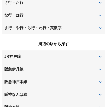
稲葉荘
稲葉元町
さ行・た行
大島
大庄北
昭和通
崇徳院
な行・は行
大庄中通
大庄西町
立花町
建家町
七松町
西立花町
ま行・や行・ら行・わ行・英数字
大西町
尾浜町
塚口町
塚口本町
西長洲町
西難波町
松並町
水堂町
周辺の駅から探す
上ノ島町
神田南通
道意町
富松町
西御園町
浜田町
南塚口町
南武庫之荘
JR神戸線
北竹谷町
栗山町
東七松町
東難波町
武庫川町
武庫町
玄番北之町
甲子園一番町
甲子園口
立花
阪急伊丹線
武庫之荘東
甲子園口
小曽根町
塚口
阪急神戸本線
小松町
塚口
武庫之荘
阪神なんば線
尼崎