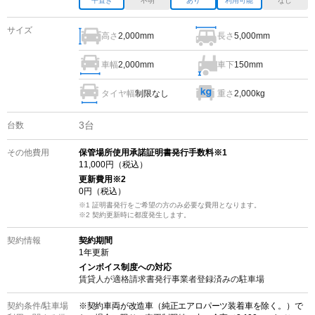
平置き
不明
あり
利用可能
なし
サイズ
高さ
長さ
2,000mm
5,000mm
車幅
車下
2,000mm
150mm
タイヤ幅
制限なし
重さ
2,000kg
3
台
台数
その他費用
保管場所使用承諾証明書発行手数料※1
11,000
円（税込）
更新費用
※2
0
円（税込）
※1 証明書発行をご希望の方のみ必要な費用となります。
※2
契約更新時に都度発生します。
契約情報
契約期間
1
年更新
インボイス制度への対応
賃貸人が適格請求書発行事業者登録済みの
駐車場
契約条件/
駐車場
※契約車両が改造車（純正エアロパーツ装着車を除く。）で