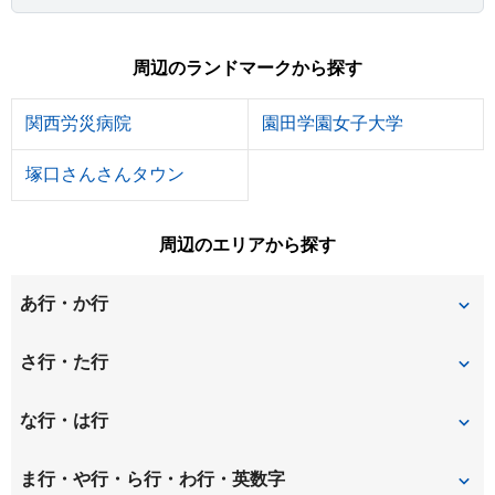
周辺のランドマークから探す
関西労災病院
園田学園女子大学
塚口さんさんタウン
周辺のエリアから探す
あ行・か行
稲葉荘
稲葉元町
さ行・た行
大島
大庄北
昭和通
崇徳院
な行・は行
大庄中通
大庄西町
立花町
建家町
七松町
西立花町
ま行・や行・ら行・わ行・英数字