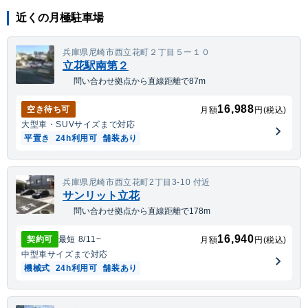
近くの月極駐車場
兵庫県尼崎市西立花町２丁目５ー１０
立花駅南第２
問い合わせ拠点から直線距離で87m
16,988
空き待ち可
月額
円(税込)
大型車・SUV
サイズまで対応
平置き
24h利用可
舗装あり
兵庫県尼崎市西立花町2丁目3-10 付近
サンリット立花
問い合わせ拠点から直線距離で178m
16,940
契約可
最短
8/11
~
月額
円(税込)
中型車
サイズまで対応
機械式
24h利用可
舗装あり