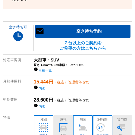
空き待ち可
空き待ち予約
２台以上のご契約を
ご希望の方はこちらから
大型車・SUV
対応車両例
長さ 4.8m〜5.0m/車幅 1.8m〜1.9m
車種一覧
月額使用料
15,444
円
（税込）管理費等含む
内訳
初期費用
28,600
円
（税込）管理費等含む
内訳
特徴
種別
屋根
舗装
24時間
貸与物