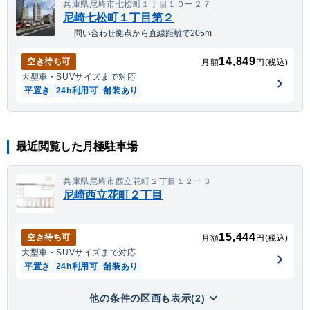
兵庫県尼崎市七松町１丁目１０ー２７
尼崎七松町１丁目第２
問い合わせ拠点から直線距離で205m
14,849
空き待ち可
月額
円(税込)
大型車・SUV
サイズまで対応
平置き
24h利用可
舗装あり
最近閲覧した月極駐車場
兵庫県尼崎市西立花町２丁目１２ー３
尼崎西立花町２丁目
15,444
空き待ち可
月額
円(税込)
大型車・SUV
サイズまで対応
平置き
24h利用可
舗装あり
他の条件の区画も表示(2)