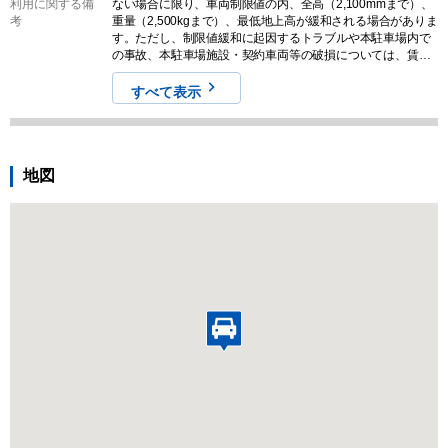
利用に関する備
ない場合に限り、車両制限値の内、全高（2,100mmまで）、
考
重量（2,500kgまで）、最低地上高が緩和される場合がありま
す。ただし、制限値緩和に起因するトラブルや本駐車場内で
の事故、本駐車場施設・契約車両等の破損については、賃貸
人および管理会社は一切の責を負いません。
すべて表示
地図