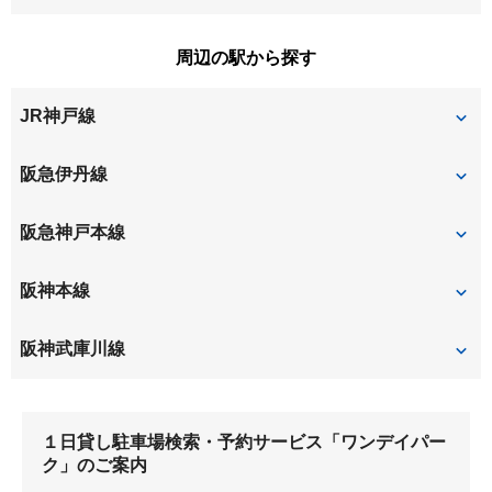
大西町
尾浜町
塚口町
道意町
西難波町
西御園町
松並町
松山町
周辺の駅から探す
学文殿町
上甲子園
富松町
浜田町
東七松町
水堂町
南塚口町
JR神戸線
上ノ島町
神田南通
東難波町
南武庫之荘
武庫川町
北竹谷町
栗山町
甲子園口
立花
阪急伊丹線
武庫町
武庫之荘東
玄番北之町
甲子園一番町
塚口
阪急神戸本線
元浜町
甲子園口
小曽根町
塚口
武庫之荘
阪神本線
小松町
出屋敷
尼崎センタープール前
阪神武庫川線
武庫川
武庫川
１日貸し駐車場検索・予約サービス「ワンデイパー
ク」のご案内