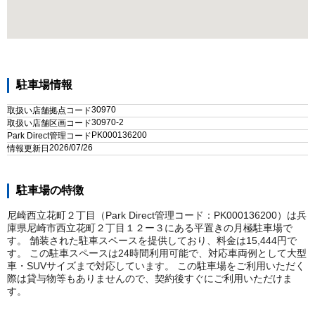
駐車場情報
30970
取扱い店舗拠点コード
30970-2
取扱い店舗区画コード
PK000136200
Park Direct管理コード
2026/07/26
情報更新日
駐車場の特徴
尼崎西立花町２丁目（Park Direct管理コード：PK000136200）は兵
庫県尼崎市西立花町２丁目１２ー３にある平置きの月極駐車場で
す。 舗装された駐車スペースを提供しており、料金は15,444円で
す。 この駐車スペースは24時間利用可能で、対応車両例として大型
車・SUVサイズまで対応しています。 この駐車場をご利用いただく
際は貸与物等もありませんので、契約後すぐにご利用いただけま
す。