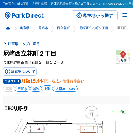
尼崎西立花町２丁目（月極駐車場）|兵庫県尼崎市西立花町２丁目１２ー３（PK000136200）|屋根（
現在地から探す
兵庫県
尼崎市
西立花町
尼崎西立花町２丁目
区画詳細
駐車場トップに戻る
尼崎西立花町２丁目
兵庫県尼崎市西立花町２丁目１２ー３
所在地について
月額
15,444
円（税込／管理費等含む）
空き待ち可
24h
屋根
平置き
舗装
大型車・SUV