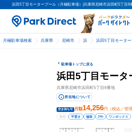
浜田5丁目モータープール（月極駐車場）|兵庫県尼崎市浜田町5丁目8番地（P
月極駐車場検索
兵庫県
尼崎市
浜
浜田5丁目モーター
駐車場トップに戻る
浜田5丁目モータ
兵庫県尼崎市浜田町5丁目8番地
所在地について
14,256
月額
円（税込／管
空き待ち可
24h
屋根
平置き
舗装
ワンボックス