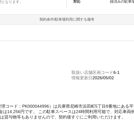
対応
録済みの
駐車
用となります。
契約条件/
駐車場
利用に関する備考
取扱い店舗区画コード
6-1
情報更新日
2026/05/02
ect管理コード：PK000044996）は兵庫県尼崎市浜田町5丁目8番地に
は14,256円です。 この駐車スペースは24時間利用可能で、対応車
際は貸与物等もありませんので、契約後すぐにご利用いただけます。