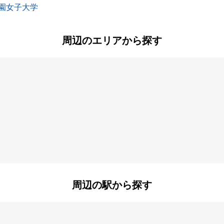
園女子大学
周辺のエリアから探す
町
大島
大庄北
尾浜町
上ノ島町
立花町
建家町
町
北竹谷町
金楽寺町
町
西立花町
西長洲町
口
小曽根町
小松町
町
浜田町
東大物町
南初島町
南武庫之荘
周辺の駅から探す