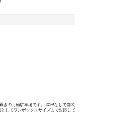
場
ある平置きの月極駐車場です。 屋根なしで舗装
両例としてワンボックスサイズまで対応して