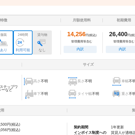
特徴
月額使用料
初期費用
14,256
26,400
舗装
24時間
貸与物
円
(税込)
円
(税
管理費用等含む
管理費用等含む
内訳
内訳
あり
利用可能
なし
サイズ
高さ
不明
長さ
不明
車幅
不
ステップワ
シーなど
車下
不明
タイヤ幅
不明
重さ
不
費用
,500
円(税込)
契約期間
1
年更新
,056
円(税込)
インボイス制度への
賃貸人が適格