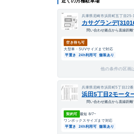
近くの月極駐車場
兵庫県尼崎市浜田町五丁目25-
カサグランデ(31016
問い合わせ拠点から直線距離で
空き待ち可
大型車・SUV
サイズまで対応
平置き
24h利用可
舗装あり
他の条件の区画
兵庫県尼崎市浜田町5丁目22
浜田5丁目2モータ
問い合わせ拠点から直線距離で
契約可
最短
8/7
~
ワンボックス
サイズまで対応
平置き
24h利用可
舗装あり