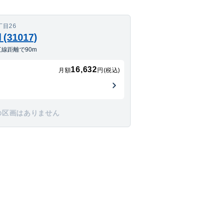
目26
31017)
線距離で90m
16,632
月額
円(税込)
の区画はありません