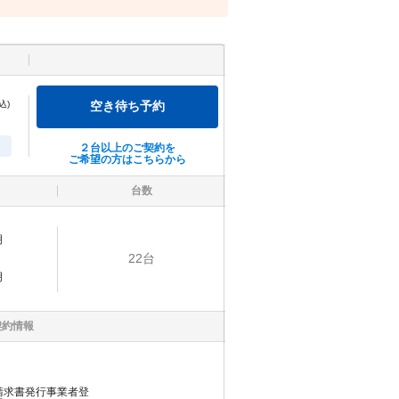
込)
空き待ち予約
２台以上のご契約を
ご希望の方はこちらから
台数
明
22
台
明
契約情報
請求書発行事業者登