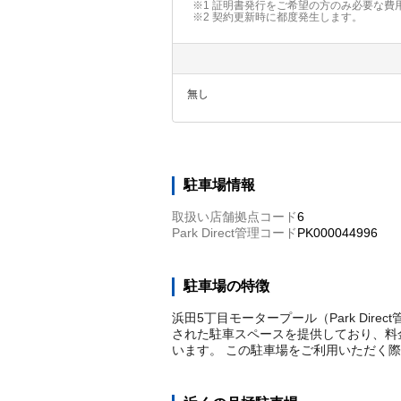
※1 証明書発行をご希望の方のみ必要な費
※2
契約更新時に都度発生します。
無し
駐車場情報
取扱い店舗拠点コード
6
Park Direct管理コード
PK000044996
駐車場の特徴
浜田5丁目モータープール（Park Dir
された駐車スペースを提供しており、料金
います。 この駐車場をご利用いただく