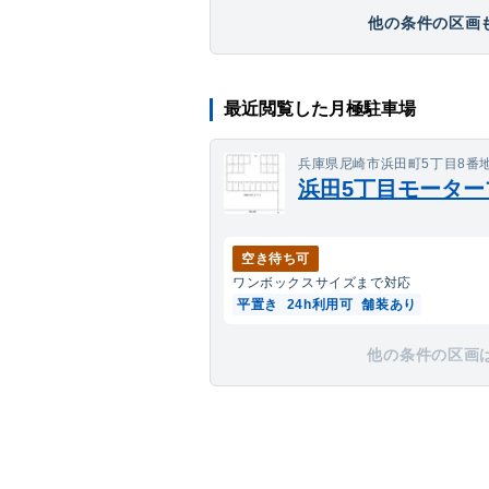
他の条件の区画も
最近閲覧した月極駐車場
兵庫県尼崎市浜田町5丁目8番
浜田5丁目モーター
空き待ち可
ワンボックス
サイズまで対応
平置き
24h利用可
舗装あり
他の条件の区画