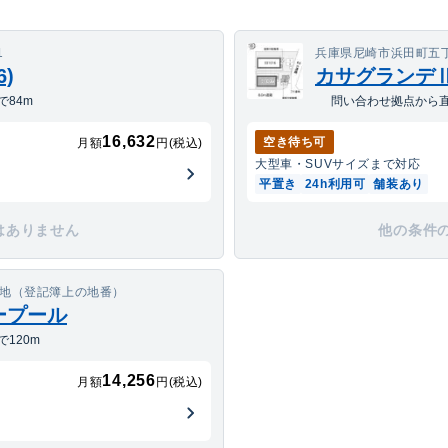
1
兵庫県尼崎市浜田町五丁
)
カサグランデⅡ(
84m
問い合わせ拠点から直
16,632
空き待ち可
月額
円(税込)
大型車・SUV
サイズまで対応
平置き
24h利用可
舗装あり
はありません
他の条件
番地（登記簿上の地番）
ープール
120m
14,256
月額
円(税込)