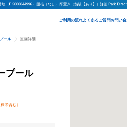
K000044996）|屋根（なし）|平置き（舗装【あり】）詳細|Park Dire
ご利用の流れ
よくあるご質問
お問い合
プール
区画詳細
ープール
理費等含む）