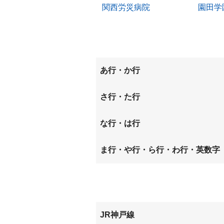
関西労災病院
園田学
あ行・か行
稲葉荘
稲葉元
さ行・た行
大庄西町
大西町
昭和通
崇徳院
な行・は行
北城内
北大物
道意町
七松町
西大物
ま行・や行・ら行・わ行・英数字
玄番北之町
甲子園
西本町
西御園
水堂町
南城内
東難波町
元浜町
JR神戸線