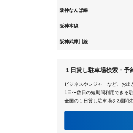
立花
阪神なんば線
大物
尼崎
阪神本線
出屋敷
大物
阪神武庫川線
東鳴尾
武庫川
１日貸し駐車場検索・予
ビジネスやレジャーなど、お出
1日〜数日の短期間利用できる駐車
全国の１日貸し駐車場を2週間