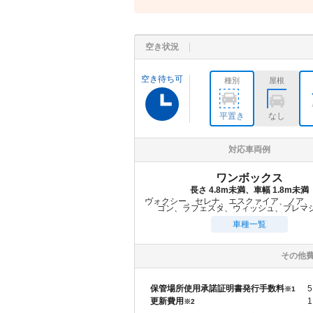
空き状況
空き待ち可
種別
屋根
平置き
なし
対応車両例
ワンボックス
長さ 4.8m未満、車幅 1.8m未満
ヴォクシー、セレナ、エスクァイア、ノア、
ゴン、ラフェスタ、ウィッシュ、プレマ
車種一覧
その他
保管場所使用承諾証明書発行手数料
5
※1
更新費用
1
※2