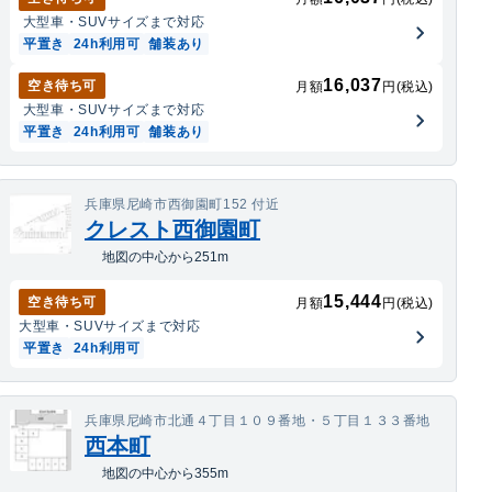
大型車・SUV
サイズまで対応
平置き
24h利用可
舗装あり
16,037
空き待ち可
月額
円(税込)
大型車・SUV
サイズまで対応
平置き
24h利用可
舗装あり
兵庫県尼崎市西御園町152 付近
クレスト西御園町
地図の中心から251m
15,444
空き待ち可
月額
円(税込)
大型車・SUV
サイズまで対応
平置き
24h利用可
兵庫県尼崎市北通４丁目１０９番地・５丁目１３３番地
西本町
地図の中心から355m