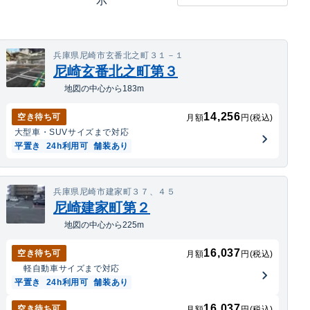
示
兵庫県尼崎市玄番北之町３１－１
尼崎玄番北之町第３
地図の中心から183m
14,256
空き待ち可
月額
円(税込)
大型車・SUV
サイズまで対応
平置き
24h利用可
舗装あり
兵庫県尼崎市建家町３７、４５
尼崎建家町第２
地図の中心から225m
16,037
空き待ち可
月額
円(税込)
軽自動車
サイズまで対応
平置き
24h利用可
舗装あり
16,037
空き待ち可
月額
円(税込)