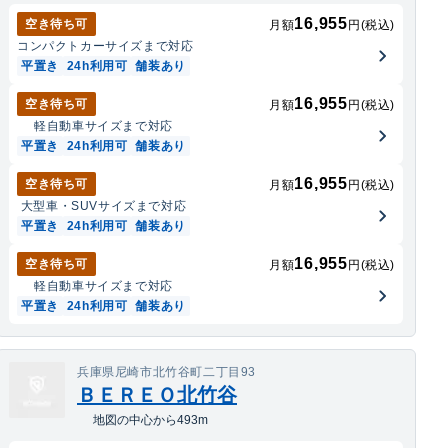
16,955
空き待ち可
月額
円(税込)
コンパクトカー
サイズまで対応
平置き
24h利用可
舗装あり
16,955
空き待ち可
月額
円(税込)
軽自動車
サイズまで対応
平置き
24h利用可
舗装あり
16,955
空き待ち可
月額
円(税込)
大型車・SUV
サイズまで対応
平置き
24h利用可
舗装あり
16,955
空き待ち可
月額
円(税込)
軽自動車
サイズまで対応
平置き
24h利用可
舗装あり
兵庫県尼崎市北竹谷町二丁目93
ＢＥＲＥＯ北竹谷
地図の中心から493m