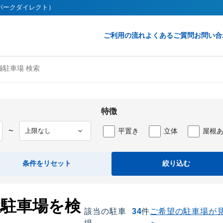
t（パークダイレクト）
ご利用の流れ
よくあるご質問
お問い合
駐車場 検索
特徴
平置き
立体
屋根
〜
条件をリセット
絞り込む
極駐車場を検
該当の駐車
34
件
ご希望の駐車場が