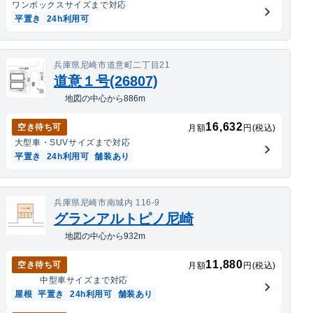
ワンボックス
サイズまで対応
平置き
24h利用可
兵庫県尼崎市道意町二丁目21
道意１号(26807)
地図の中心から886m
16,632
空き待ち可
月額
円(税込)
大型車・SUV
サイズまで対応
平置き
24h利用可
舗装あり
兵庫県尼崎市南城内 116-9
グランアルトピノ尼崎
地図の中心から932m
11,880
空き待ち可
月額
円(税込)
中型車
サイズまで対応
屋根
平置き
24h利用可
舗装あり