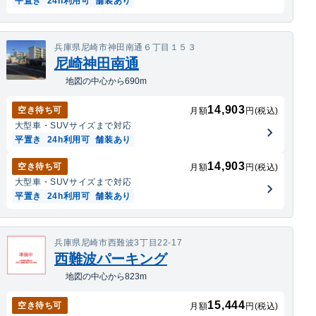
平置き
24h利用可
舗装あり
兵庫県尼崎市神田南通６丁目１５３
尼崎神田南通
地図の中心から690m
14,903
空き待ち可
月額
円(税込)
大型車・SUV
サイズまで対応
平置き
24h利用可
舗装あり
14,903
空き待ち可
月額
円(税込)
大型車・SUV
サイズまで対応
平置き
24h利用可
舗装あり
兵庫県尼崎市西難波3丁目22-17
西難波パーキング
地図の中心から823m
15,444
空き待ち可
月額
円(税込)