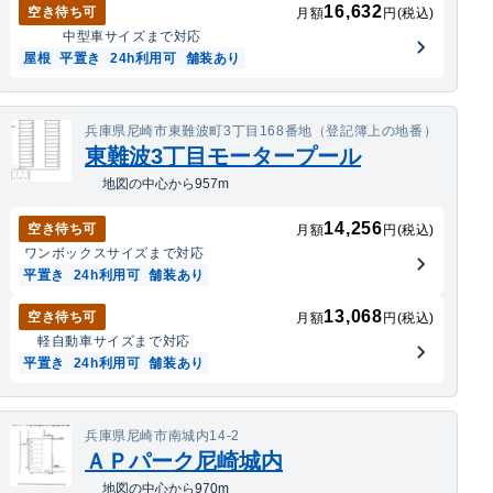
16,632
空き待ち可
月額
円(税込)
中型車
サイズまで対応
屋根
平置き
24h利用可
舗装あり
兵庫県尼崎市東難波町3丁目168番地（登記簿上の地番）
東難波3丁目モータープール
地図の中心から957m
14,256
空き待ち可
月額
円(税込)
ワンボックス
サイズまで対応
平置き
24h利用可
舗装あり
13,068
空き待ち可
月額
円(税込)
軽自動車
サイズまで対応
平置き
24h利用可
舗装あり
兵庫県尼崎市南城内14-2
ＡＰパーク尼崎城内
地図の中心から970m