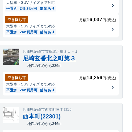
大型車・SUV
サイズまで対応
平置き
24h利用可
舗装あり
16,037
空き待ち可
月額
円(税込)
大型車・SUV
サイズまで対応
平置き
24h利用可
舗装あり
兵庫県尼崎市玄番北之町３１－１
尼崎玄番北之町第３
地図の中心から336m
14,256
空き待ち可
月額
円(税込)
大型車・SUV
サイズまで対応
平置き
24h利用可
舗装あり
兵庫県尼崎市西本町三丁目15
西本町(22301)
地図の中心から346m