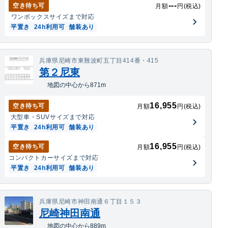
---
空き待ち可
月額
円(税込)
ワンボックス
サイズまで対応
平置き
24h利用可
舗装あり
兵庫県尼崎市東難波町五丁目414番・415
第２尼東
地図の中心から871m
16,955
空き待ち可
月額
円(税込)
大型車・SUV
サイズまで対応
平置き
24h利用可
舗装あり
16,955
空き待ち可
月額
円(税込)
コンパクトカー
サイズまで対応
平置き
24h利用可
舗装あり
兵庫県尼崎市神田南通６丁目１５３
尼崎神田南通
地図の中心から889m