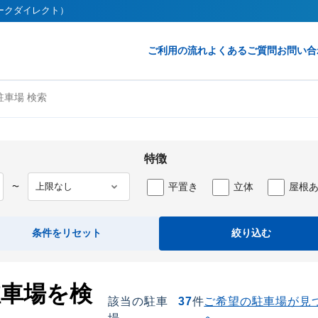
（パークダイレクト）
ご利用の流れ
よくあるご質問
お問い合
車場 検索
特徴
平置き
立体
屋根
〜
条件をリセット
絞り込む
駐車場を検
該当の駐車
37
件
ご希望の駐車場が見