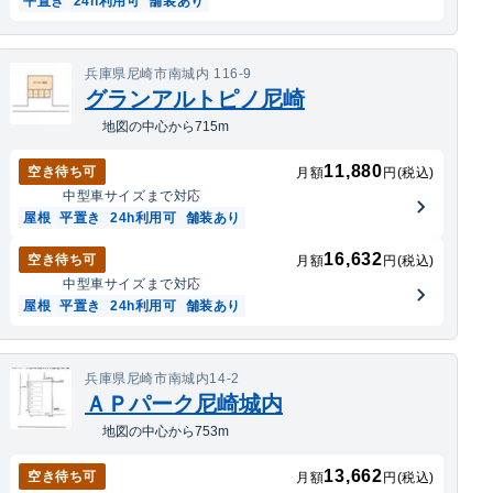
平置き
24h利用可
舗装あり
兵庫県尼崎市南城内 116-9
グランアルトピノ尼崎
地図の中心から715m
11,880
空き待ち可
月額
円(税込)
中型車
サイズまで対応
屋根
平置き
24h利用可
舗装あり
16,632
空き待ち可
月額
円(税込)
中型車
サイズまで対応
屋根
平置き
24h利用可
舗装あり
兵庫県尼崎市南城内14-2
ＡＰパーク尼崎城内
地図の中心から753m
13,662
空き待ち可
月額
円(税込)