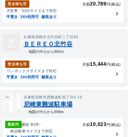
20,789
空き待ち可
月額
円(税込)
大型車・SUV
サイズまで対応
平置き
24h利用可
舗装あり
兵庫県尼崎市北竹谷町二丁目93
ＢＥＲＥＯ北竹谷
地図の中心から682m
15,444
空き待ち可
月額
円(税込)
ワンボックス
サイズまで対応
平置き
24h利用可
舗装あり
兵庫県尼崎市西難波町四丁目6-19
尼崎東難波駐車場
地図の中心から699m
10,023
契約可
最短
8/19
~
月額
円(税込)
軽自動車
サイズまで対応