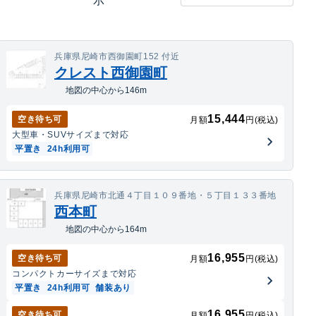
示
兵庫県尼崎市西御園町152 付近
クレスト西御園町
地図の中心から146m
15,444
空き待ち可
月額
円(税込)
大型車・SUV
サイズまで対応
平置き
24h利用可
兵庫県尼崎市北通４丁目１０９番地・５丁目１３３番地
西本町
地図の中心から164m
16,955
空き待ち可
月額
円(税込)
コンパクトカー
サイズまで対応
平置き
24h利用可
舗装あり
16,955
空き待ち可
月額
円(税込)