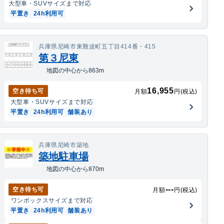
大型車・SUV
サイズまで対応
平置き
24h利用可
兵庫県尼崎市東難波町五丁目414番・415
第３尼東
地図の中心から863m
16,955
空き待ち可
月額
円(税込)
大型車・SUV
サイズまで対応
平置き
24h利用可
舗装あり
兵庫県尼崎市築地
築地駐車場
地図の中心から870m
---
空き待ち可
月額
円(税込)
ワンボックス
サイズまで対応
平置き
24h利用可
舗装あり