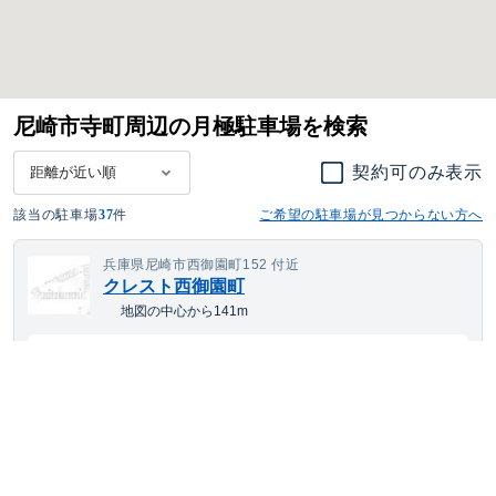
尼崎市寺町周辺の月極駐車場を検索
契約可のみ表示
該当の駐車場
37
件
ご希望の駐車場が見つからない方へ
兵庫県尼崎市西御園町152 付近
クレスト西御園町
地図の中心から141m
15,444
空き待ち可
月額
円(税込)
大型車・SUV
サイズまで対応
平置き
24h利用可
兵庫県尼崎市北通４丁目１０９番地・５丁目１３３番地